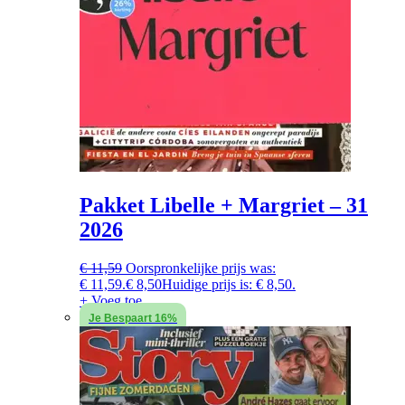
Pakket Libelle + Margriet – 31
2026
€
11,59
Oorspronkelijke prijs was:
€ 11,59.
€
8,50
Huidige prijs is: € 8,50.
+ Voeg toe
Je Bespaart 16%