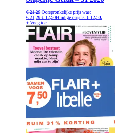
€
21,29
Oorspronkelijke prijs was:
€ 21,29.
€
12,50
Huidige prijs is: € 12,50.
+ Voeg toe