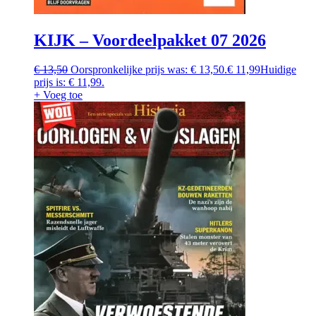
KIJK – Voordeelpakket 07 2026
€
13,50
Oorspronkelijke prijs was: € 13,50.
€
11,99
Huidige
prijs is: € 11,99.
+ Voeg toe