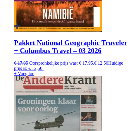
Pakket National Geographic Traveler
+ Columbus Travel – 03 2026
€
17,95
Oorspronkelijke prijs was: € 17,95.
€
12,50
Huidige
prijs is: € 12,50.
+ Voeg toe