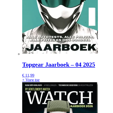
Topgear Jaarboek – 04 2025
€
11,99
+ Voeg toe