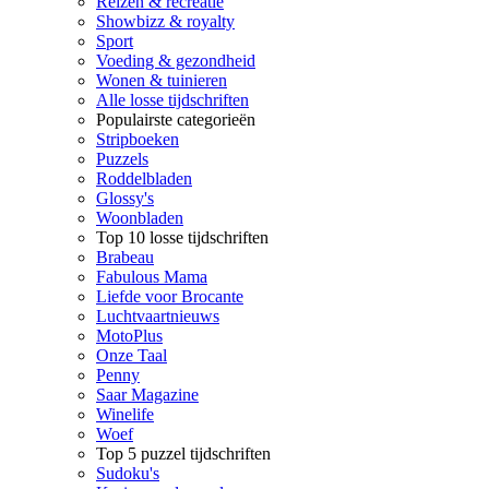
Reizen & recreatie
Showbizz & royalty
Sport
Voeding & gezondheid
Wonen & tuinieren
Alle losse tijdschriften
Populairste categorieën
Stripboeken
Puzzels
Roddelbladen
Glossy's
Woonbladen
Top 10 losse tijdschriften
Brabeau
Fabulous Mama
Liefde voor Brocante
Luchtvaartnieuws
MotoPlus
Onze Taal
Penny
Saar Magazine
Winelife
Woef
Top 5 puzzel tijdschriften
Sudoku's