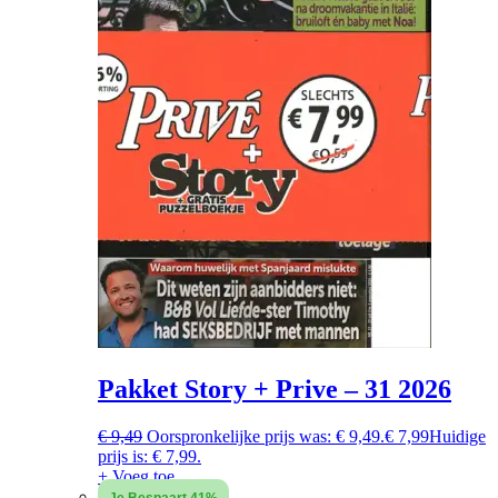
Pakket Story + Prive – 31 2026
€
9,49
Oorspronkelijke prijs was: € 9,49.
€
7,99
Huidige
prijs is: € 7,99.
+ Voeg toe
Je Bespaart 41%