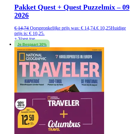
Pakket Quest + Quest Puzzelmix – 09
2026
€
14,74
Oorspronkelijke prijs was: € 14,74.
€
10,25
Huidige
prijs is: € 10,25.
+ Voeg toe
Je Bespaart 30%