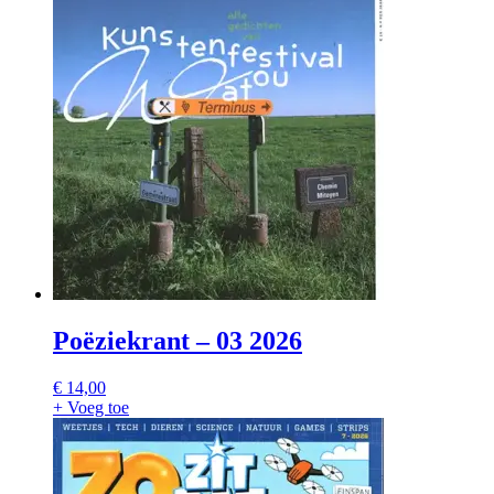
Poëziekrant – 03 2026
€
14,00
+ Voeg toe