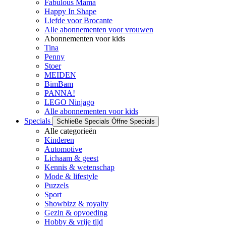
Fabulous Mama
Happy In Shape
Liefde voor Brocante
Alle abonnementen voor vrouwen
Abonnementen voor kids
Tina
Penny
Stoer
MEIDEN
BimBam
PANNA!
LEGO Ninjago
Alle abonnementen voor kids
Specials
Schließe Specials
Öffne Specials
Alle categorieën
Kinderen
Automotive
Lichaam & geest
Kennis & wetenschap
Mode & lifestyle
Puzzels
Sport
Showbizz & royalty
Gezin & opvoeding
Hobby & vrije tijd