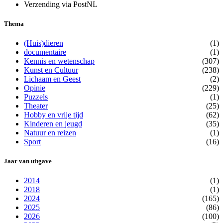
Verzending via PostNL
Thema
(Huis)dieren
(1)
documentaire
(1)
Kennis en wetenschap
(307)
Kunst en Cultuur
(238)
Lichaam en Geest
(2)
Opinie
(229)
Puzzels
(1)
Theater
(25)
Hobby en vrije tijd
(62)
Kinderen en jeugd
(35)
Natuur en reizen
(1)
Sport
(16)
Jaar van uitgave
2014
(1)
2018
(1)
2024
(165)
2025
(86)
2026
(100)