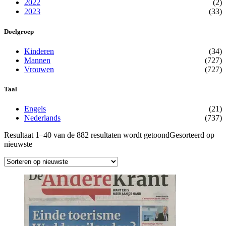
2022
(2)
2023
(33)
Doelgroep
Kinderen
(34)
Mannen
(727)
Vrouwen
(727)
Taal
Engels
(21)
Nederlands
(737)
Resultaat 1–40 van de 882 resultaten wordt getoond
Gesorteerd op
nieuwste