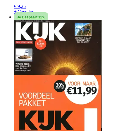
€
9,25
+ Voeg toe
Je Bespaart 11%